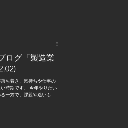
です。 今回は、改めて 「今
について、 お届けしたいと思
えば、盤の中に鎮座する 『ブ
存在でした。代表的なメーカ
ＥＬＳＥＣシリーズや、オム
機種ごとの思想が色濃く、プ
部との通信も限定的で、設備
でした。職人肌の先輩が、経
ブログ『製造業
現場で微調整する・・・そん
ＬＣ制御は大きく様変わりし
.02)
ｅｔ／ＩＰやＣＣ－Ｌｉｎｋ
が標準化 され、ＰＬＣは
が落ち着き、気持ちや仕事の
時に『工場全体のノード』で
い時期です。 今年やりたい
やＥＲＰと接続し、データ収
める一方で、課題や迷いも見
視野に入れた
月は、無理に前進するよりも
重ねることが大切。 技術屋
し』です。 春に向けて力強
所で行っています。 今回は