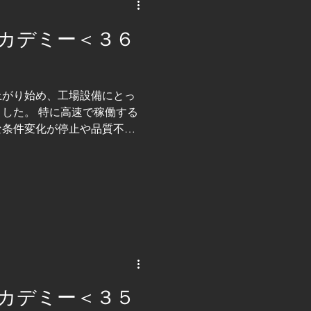
たご相談が増えています。そ
が、一品一様の設備をゼロか
カデミー＜３６
コスモ技研は、開発型企業と
技術力を活かし、 お客様ご
ーダーメイドの設備を数多く
、電気制御、ロボット、ＩＴ
上がり始め、工場設備にとっ
、それぞれの技術を組み合わ
した。 特に高速で稼働する
しています。 さらに、コス
な条件変化が停止や品質不良
備メーカー」であると
現場では「止めないこと」が
には設計・制御・据付・調整
術屋集団の一人「たかし」で
研が現場で培ってきた「高速
方やノウハウについて、一部
の高速化というと、「ロボッ
」と考えられがちですが、実
せん。 むしろ重要なのは、
。 例えば、高速搬送を行う
カデミー＜３５
・ロボット加減速・センサー