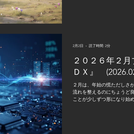
やラダーとにらめっこの日々
と昔のＰＬＣ制御の違い」 
います。 かつてＰＬＣとい
ラックボックス』 のような
ーでいえば、三菱電機のＭ
ロンのＳＹＳＭＡＣなど、
ログラムはラダー主体。外
2月2日
読了時間: 2分
単体で完結する設計が主流
２０２６年２月
験と勘でタイマ値を決め、
な世界です。 一方、今のＰ
ＤＸ』 (2026.02
ています。 Ｅｔｈｅｒｎ
ＩＥなどの高速ネットワーク
２月は、年始の慌ただしさ
『装置の頭脳』であると同
流れを整えるのにちょうど良
もあります。 上位のＭＥＳ
ことが少しずつ形になり始
集やトレーサビリティまで
えてきます。 だからこそ今
足元を見直し、小さな修正を
集団コスモマンの一人『たか
く踏み出すための、準備を各