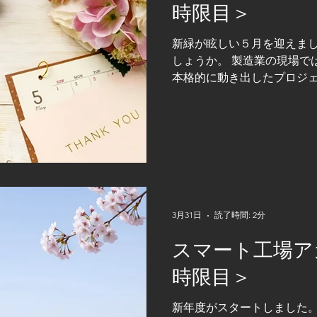
応答・ＰＬＣスキャンタイ
時限目＞
素が密接に関係しています。
も、別の部分が追従できず
新緑が眩しい５月を迎えま
の原因となります。 また、
しょうか。 製造業の現場で
非常に重要です。非常停止
本格的に動き出したプロジ
ングデータや位置情報をど
インの活気が感じられる季節
の一人「たかし」です。 我
システムの構築を通じて、
対応しております。本ブログ
ードに伴う業界動向を、当
想してみたいと思います。 
が、製造業全体に明るい風を
ツールを超え、現場の知見
3月31日
読了時間: 2分
援する存在として、大きな期
スマート工場ア
成ＡＩの成長スピードは目
０２６年にかけて製造業の現
時限目＞
しています。 ロボットシス
おいては、「設計」「立ち
新年度がスタートしました。
で、実用レベルの変化が見え