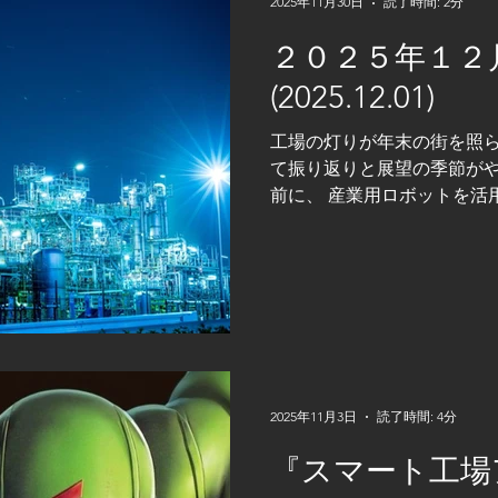
2025年11月30日
読了時間: 2分
しつつあります。 設備単体
２０２５年１２
した全体最適へ。 現場の経
ことで、工場は進化を続けて
(2025.12.01)
中心にいるのは、やはり我
です。 センサーの値一つ、
工場の灯りが年末の街を照
生産性を高め、働き方そのも
て振り返りと展望の季節がや
ツール導入ではなく、 エン
前に、 産業用ロボットを活
のステージへ引き上げる取
ます重要性を増しています。
マートファクトリー化のニ
テムに求められる役割も大
い１２月ですが、未来の工
進し続けています。 技術屋
し」です。 技術の進歩に負
げたいと思います。 日本の
産業用ロボットは、 精度・
2025年11月3日
読了時間: 4分
場をリードしています。こ
活用されてきましたが、現
『スマート工場
流など、あらゆる分野へ導入