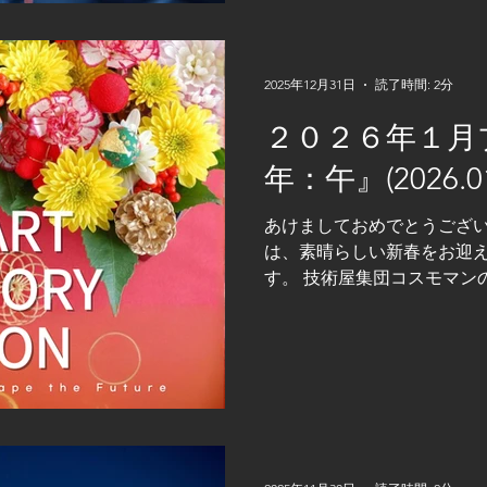
「製造業ＤＸ」 についてお
ＤＸ（デジタルトランスフ
が叫ばれる一方で、 なかな
の背景には、いくつか共通し
2025年12月31日
読了時間: 2分
いのが、 現場とＩＴの分断
２０２６年１月
を止められず、 「変えるこ
ります。一方でＩＴ側は効
年：午』(2026.01
両者の意識や言語が噛み合
受け取られてしまいます。 
あけましておめでとうござい
きていない問題 です。設備
は、素晴らしい新春をお迎
ても、 ＥＸＣＥＬや紙帳票
す。 技術屋集団コスモマン
終わっているケースが少な
もどうぞ宜しくお願い申し上
のえうま）」の年。 古くか
ーを持ち、物事が一気に転
停滞を打ち破り、新しい流れ
れ変わり”を象徴する一年 
も大きな転換点にあります。
要求の高度化等。その一方
ＤＸの進展により、工場は