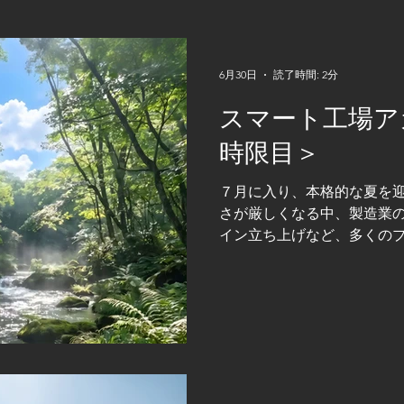
6月30日
読了時間: 2分
スマート工場ア
時限目＞
７月に入り、本格的な夏を迎
さが厳しくなる中、製造業
イン立ち上げなど、多くの
でもあります。 技術屋集団
は高速動作するロボット技
が、今回は我々コスモ技研
としての強みについてお話し
作るだけではなく、ものづ
ます。 製造業では近年、お
化し、「カタログ製品では