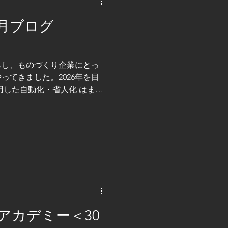
の自動化から、データを軸に
月ブログ
験とデジタル技術が融合する
行くでしょう。 この変化の
々コス技研の様なエンジニア
ログの一行が、品質を守り、
らし、ものづくり企業にとっ
のを変えていく。 ＤＸとは
ってきました。2026年を目
ジニアの知恵と現場力を、次
用した自動化・省人化 はます
り
 特に国内の製造業では、ス
ーズが高まり、ロボットシス
きく進化しました。寒さ厳し
場を支える技術は、力強く前
集団コスモマンの１人「たか
けない様に自己のスキルも上
ロボットメーカーが開発する
耐久性・安全性 の面で世界市
れまでは自動車産業を中心に
在では食品、化学、医薬、物
アカデミー＜30
が広がっています。 そして