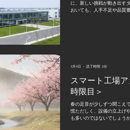
に、新しい挑戦が動き出すタ
領域では、単なるスピード
おいても、人手不足や品質
ス設計者の経験や勘に依存
化・ロボット化のニーズはま
術屋集団コスモマンの１人「
２６年のロボットトレンドを
に価値を発揮するＦＡのあ
す。 ２０２６年のロボット
ドが顕在化しています。 ①
との融合による自律化 ③少
ータ活用による予知保全 ⑤
3月4日
読了時間: 2分
いずれも 「柔軟性」 がキ
スマート工場ア
の強みは、まさにこの「柔
量産ラインとは異なり、 一
時限目＞
し、 お客様の工程や制約条
きる点が特徴 です。 また 
春の足音が少しずつ聞こえ
単なる画像処理導入ではなく
慌ただしく、設備の立上げ
踏まえた設計が可能 です。
も多いのではないでしょうか
「人が介在すべきポイ
１人「たかし」です。 私も