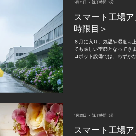
設備を実現したい」といっ
5月31日
読了時間: 2分
のような中で重要になるの
スマート工場ア
ら設計・開発する力です。 
して長年にわたり培ってきた
時限目＞
との課題に合わせた完全オ
手掛けています。 機械設計
６月に入り、気温や湿度も
連携、複雑な画像処理など
ても厳しい季節となってきま
せながら、最適な設備を形に
ロボット設備では、わずか
モ技研の大きな特徴は「設
に繋がることもあります。
重要視されますが、その裏
の積み重ねがあります。 技
す。 今回は、我々コスモ技
動作ロボット設備」の考え
をご紹介します。 ロボット
ト本体の性能を上げること
際にはそれだけでは成立しま
4月30日
読了時間: 3分
設備全体のバランス設計です
スマート工場ア
ラインでは、コンベヤ速度