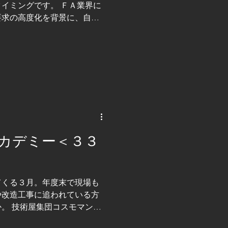
イミングです。 ＦＡ業界に
向上に留まらず、従来はエー
要求の高度化を背景に、自動
していた構想検討
すます高まっています。 技
たかし」です。 今回は２０
踏まえながら、 現場で本当
り方 について考えていきま
業界は、大きく５つのトレン
協働ロボットの高度化 ②ＡＩ
量多品種生産への対応、 ④デ
過酷環境での自動化 これらは
ーワードになっています。 当社
カデミー＜３３
軟性」にあります。一般的な
品一様の装置設計を得意と
件に合わせた最適解を構築で
②ＡＩとの融合 においても、
てくる３月。年度末で現場も
、 現場の作業フロー全体を
や改造工事に追われている方
「どこまで自動化するか」
。 技術屋集団コスモマンの
ＦＡエンジニアとして、図面