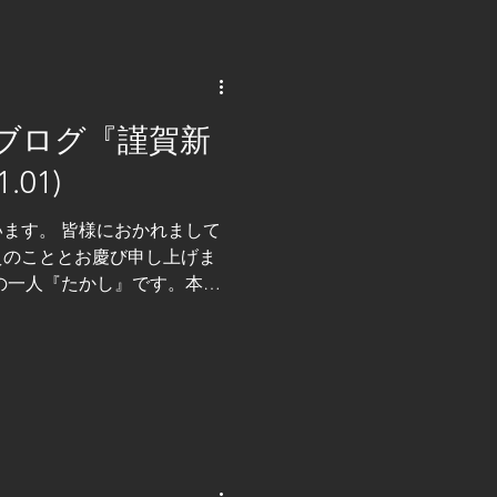
届けします。 製造業における
ォーメーション）は、必要性
か進まないのが現実です。そ
た課題があります。 まず多
 です。製造現場は日々の生産
ブログ『謹賀新
と」そのものに強い抵抗があ
率化や標準化を求めるため、
.01)
わず、ＤＸが現場負担として
次に、 データはあるが活用で
ます。 皆様におかれまして
や生産のデータは取得してい
えのこととお慶び申し上げま
に分散し、可視化するだけで
の一人『たかし』です。本年
く
げます。 今年は 「丙午（ひ
ら丙午は、強い火のエネルギ
じる年といわれてきました。
を生み出す・・まさに “生ま
です。 製造業を取り巻く環境
 人手不足、コスト高、品質
で、スマートファクトリーや
これまでにない可能性を手に