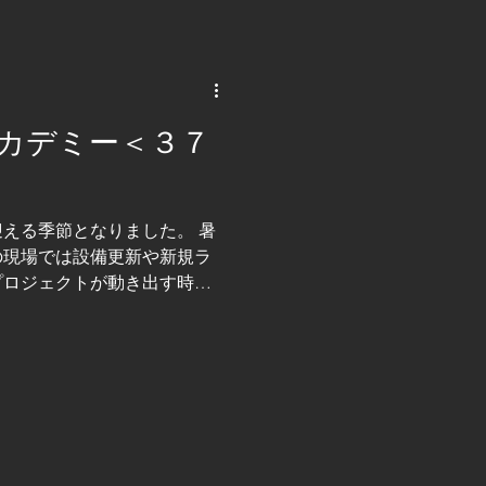
カデミー＜３７
える季節となりました。 暑
の現場では設備更新や新規ラ
プロジェクトが動き出す時期
の一人「たかし」です。 前回
術についてご紹介しました
が得意とする「開発型企業」
したいと思います。 設備を
くりの新たな価値をご紹介し
客様のニーズがますます多様
対応できない」「前例のない