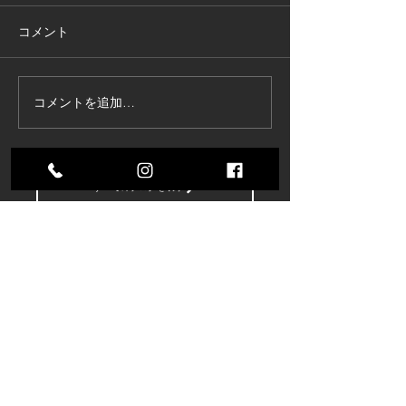
コメント
コメントを追加…
東京商工リサーチ様推
夏季インターン
奨、「ALEVEL優良企業ガ
参加してくれま
イド2026」に掲載頂きま
した！〜3年連続 厳選さ
すべてのブログを表示
れたAランク企業 〜
株式会社コスモ技研
〒485-0084 愛知県小牧市入鹿出新田285
【アクセス
MAP】
TEL：
0568−71−6571
FAX：0568−71−6570
株式会社コスモ技研独自の品質マネジメントシステム
​CQMS2022（COSMO Quality Manegement System