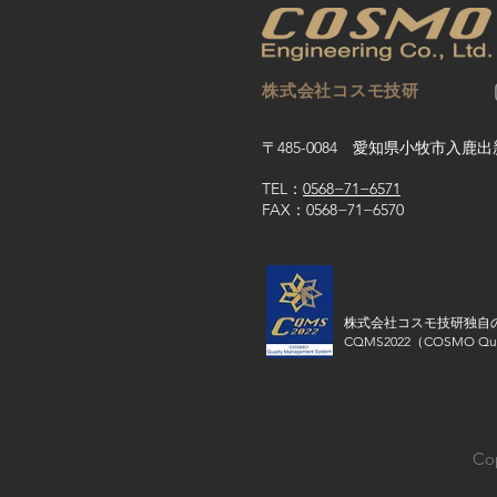
株式会社コスモ技研
〒485-0084 愛知県小牧市入鹿出
TEL：
0568−71−6571
FAX：0568−71−6570
株式会社コスモ技研独自
​CQMS2022（COSMO Qual
Co