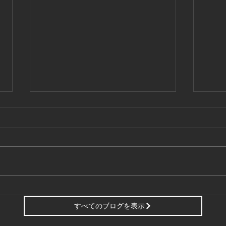
東京商工リサーチ様推奨、
夏季
「ALEVEL優良企業ガイド
して
すべてのブログを表示
2026」に掲載頂きました！〜