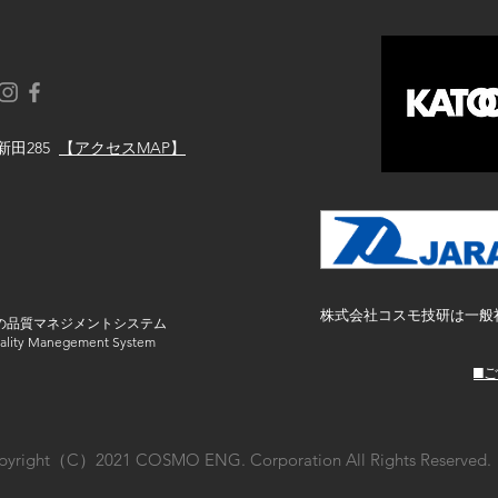
3年連続 厳選されたAランク
企業 〜
新田285
【アクセスMAP】
株式会社コスモ技研は一般
の品質マネジメントシステム
ity Manegement System
​■
pyright（C）2021 COSMO ENG. Corporation All Rights Reserved.