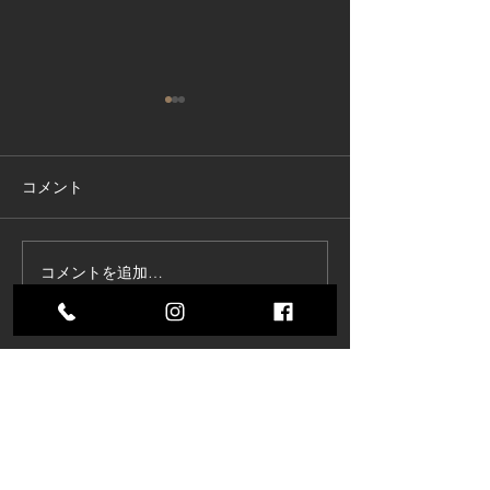
コメント
コメントを追加…
東京商工リサーチ様推
夏季インターン
奨、「ALEVEL優良企業ガ
参加してくれま
イド2026」に掲載頂きま
した！〜3年連続 厳選さ
すべてのブログを表示
れたAランク企業 〜
株式会社コスモ技研