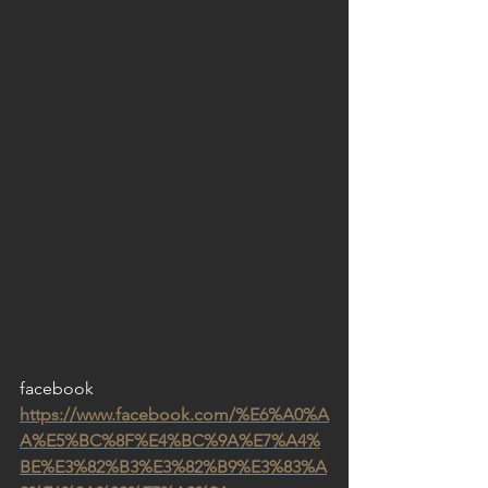
facebook
https://www.facebook.com/%E6%A0%A
A%E5%BC%8F%E4%BC%9A%E7%A4%
BE%E3%82%B3%E3%82%B9%E3%83%A